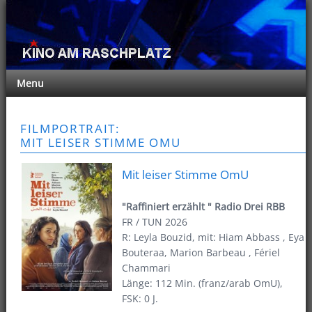
Menu
FILMPORTRAIT:
MIT LEISER STIMME OMU
Mit leiser Stimme OmU
"Raffiniert erzählt " Radio Drei RBB
FR / TUN 2026
R: Leyla Bouzid, mit: Hiam Abbass , Eya
Bouteraa, Marion Barbeau , Fériel
Chammari
Länge: 112 Min. (franz/arab OmU),
FSK: 0 J.